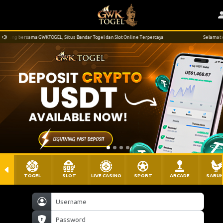
ung bersama GWKTOGEL, Situs Bandar Togel dan Slot Online Terpercaya
Selamat data
TOGEL
SLOT
LIVE CASINO
SPORT
ARCADE
SABU