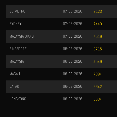
SG METRO
07-08-2026
9123
SYDNEY
07-08-2026
7440
MALAYSIA SIANG
07-08-2026
4519
SINGAPORE
05-08-2026
0715
MALAYSIA
06-08-2026
4549
MACAU
06-08-2026
7894
QATAR
06-08-2026
6642
HONGKONG
06-08-2026
3634