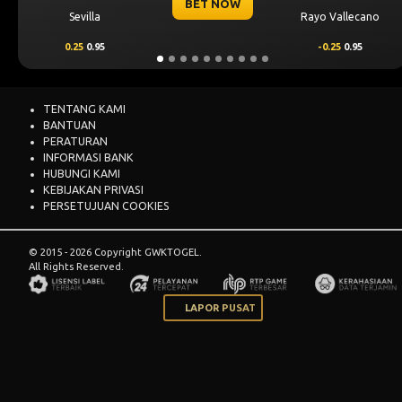
BET NOW
lla
Rayo Vallecano
Alaves
0.95
-0.25
0.95
0.00
0.6
TENTANG KAMI
BANTUAN
PERATURAN
INFORMASI BANK
HUBUNGI KAMI
KEBIJAKAN PRIVASI
PERSETUJUAN COOKIES
© 2015 - 2026 Copyright GWKTOGEL.
All Rights Reserved.
LAPOR PUSAT