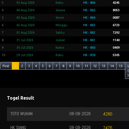
3
05 Aug 2026
Rabu
HK - 866
4245
4
04 Aug 2026
Selasa
HK - 865
8053
5
03 Aug 2026
Senin
HK - 864
0087
6
02 Aug 2026
Minggu
HK - 863
6723
7
01 Aug 2026
Sabtu
HK - 862
7292
8
31 Jul 2026
Jumat
HK - 861
1140
9
30 Jul 2026
Kamis
HK - 860
0409
10
29 Jul 2026
Rabu
HK - 859
5305
First
1
2
3
4
5
6
7
8
9
10
11
12
13
14
15
(
)
Togel Result
TOTO WUHAN
08-08-2026
4280
HK SIANG
08-08-2026
2476